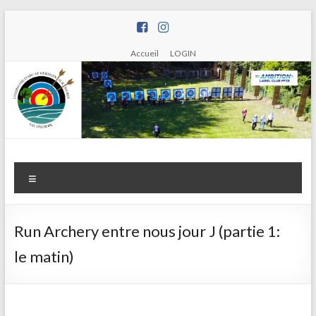
Aller
au
contenu
Accueil
LOGIN
Compagnie
Menu
d'arc de
Saint
Run Archery entre nous jour J (partie 1:
Germain
le matin)
sur Morin