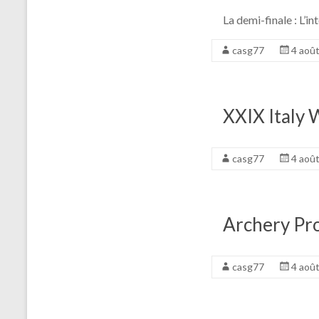
La demi-finale : L’in
casg77
4 aoû
XXIX Italy
casg77
4 aoû
Archery Pro
casg77
4 aoû