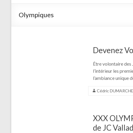
d'arc de
Saint
Olympiques
Germain
sur Morin
Devenez Vol
Être volontaire des 
l’intérieur les premi
l’ambiance unique de
Cédric DUMARCH
XXX OLYMPI
de JC Valla