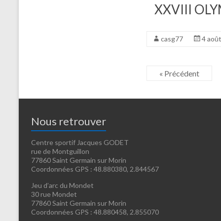
XXVIII OLY
casg77
4 aoû
« Précédent
Nous retrouver
Centre sportif Jacques GODET
rue de Montguillon
77860 Saint Germain sur Morin
Coordonnées GPS : 48.880380, 2.844567
Jeu d’arc du Mondet
30 rue Mondet
77860 Saint Germain sur Morin
Coordonnées GPS : 48.880458, 2.855070