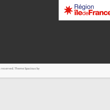
hts reserved. Theme
Spacious
by