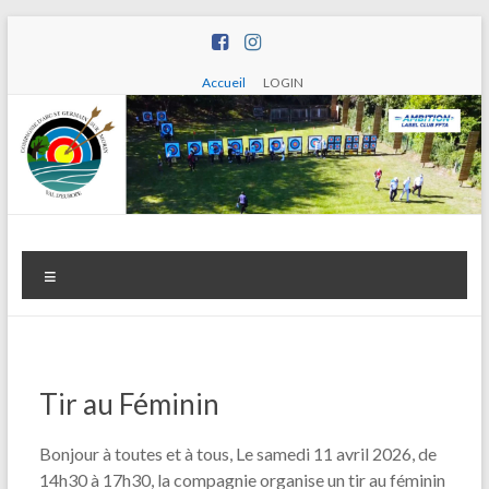
Aller
au
contenu
Accueil
LOGIN
Compagnie
Menu
d'arc de
Saint
Germain
Tir au Féminin
sur Morin
Bonjour à toutes et à tous, Le samedi 11 avril 2026, de
14h30 à 17h30, la compagnie organise un tir au féminin