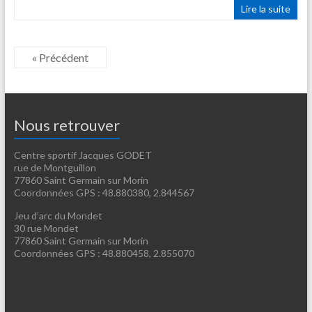
Lire la suite
« Précédent
Nous retrouver
Centre sportif Jacques GODET
rue de Montguillon
77860 Saint Germain sur Morin
Coordonnées GPS : 48.880380, 2.844567
Jeu d’arc du Mondet
30 rue Mondet
77860 Saint Germain sur Morin
Coordonnées GPS : 48.880458, 2.855070