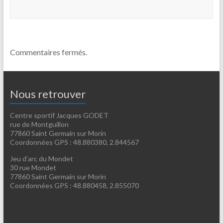
Commentaires fermés.
Nous retrouver
Centre sportif Jacques GODET
rue de Montguillon
77860 Saint Germain sur Morin
Coordonnées GPS : 48.880380, 2.844567
Jeu d’arc du Mondet
30 rue Mondet
77860 Saint Germain sur Morin
Coordonnées GPS : 48.880458, 2.855070