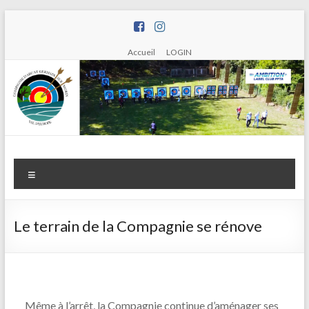
Aller
au
contenu
Accueil
LOGIN
Compagnie
Menu
d'arc de
Saint
Le terrain de la Compagnie se rénove
Germain
sur Morin
Même à l’arrêt, la Compagnie continue d’aménager ses