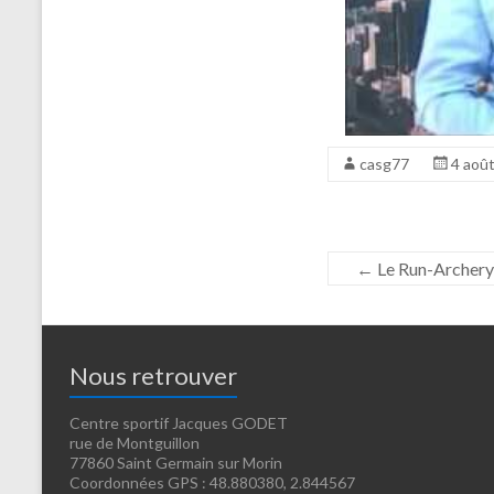
casg77
4 aoû
←
Le Run-Archery
Nous retrouver
Centre sportif Jacques GODET
rue de Montguillon
77860 Saint Germain sur Morin
Coordonnées GPS : 48.880380, 2.844567