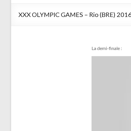
d'arc de
Saint
XXX OLYMPIC GAMES – Rio (BRE) 2016, l
Germain
sur Morin
La demi-finale :