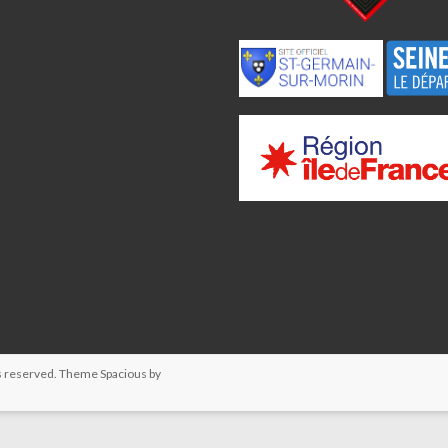
hts reserved. Theme
Spacious
by