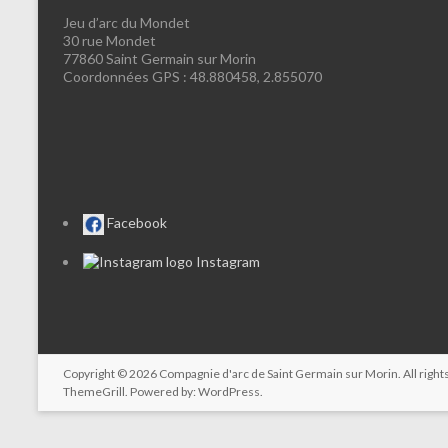
Jeu d’arc du Mondet
30 rue Mondet
77860 Saint Germain sur Morin
Coordonnées GPS : 48.880458, 2.855070
Facebook
Instagram
Copyright © 2026
Compagnie d'arc de Saint Germain sur Morin
. All rig
ThemeGrill. Powered by:
WordPress
.