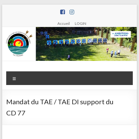
Aller
au
contenu
Accueil
LOGIN
Compagnie
Menu
d'arc de
Saint
Mandat du TAE / TAE DI support du
Germain
CD 77
sur Morin