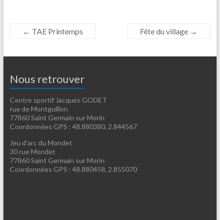
←
TAE Printemps
Fête du village
→
Nous retrouver
Centre sportif Jacques GODET
rue de Montguillon
77860 Saint Germain sur Morin
Coordonnées GPS : 48.880380, 2.844567
Jeu d’arc du Mondet
30 rue Mondet
77860 Saint Germain sur Morin
Coordonnées GPS : 48.880458, 2.855070