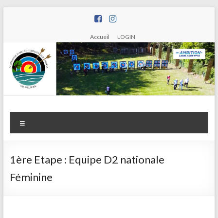
Aller
au
contenu
Accueil
LOGIN
Compagnie
Menu
d'arc de
Saint
1ère Etape : Equipe D2 nationale
Germain
Féminine
sur Morin