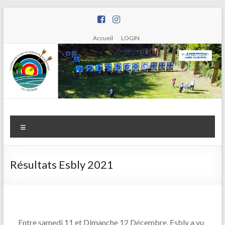
Aller
au
contenu
Accueil
LOGIN
Compagnie
Menu
d'arc de
Saint
Résultats Esbly 2021
Germain
sur Morin
Entre samedi 11 et Dimanche 12 Décembre, Esbly a vu