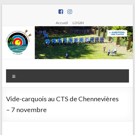
Aller
au
contenu
Accueil
LOGIN
Compagnie
Menu
d'arc de
Saint
Vide-carquois au CTS de Chennevières
Germain
– 7 novembre
sur Morin