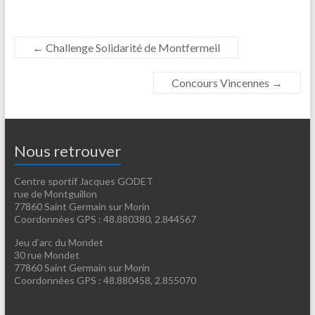
←
Challenge Solidarité de Montfermeil
Concours Vincennes
→
Nous retrouver
Centre sportif Jacques GODET
rue de Montguillon
77860 Saint Germain sur Morin
Coordonnées GPS : 48.880380, 2.844567
Jeu d’arc du Mondet
30 rue Mondet
77860 Saint Germain sur Morin
Coordonnées GPS : 48.880458, 2.855070