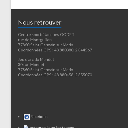
Nous retrouver
Centre sportif Jacques GODET
rue de Montguillon
77860 Saint Germain sur Morin
Coordonnées GPS : 48.880380, 2.844567
Jeu d’arc du Mondet
30 rue Mondet
77860 Saint Germain sur Morin
Coordonnées GPS : 48.880458, 2.855070
Facebook
Instagram