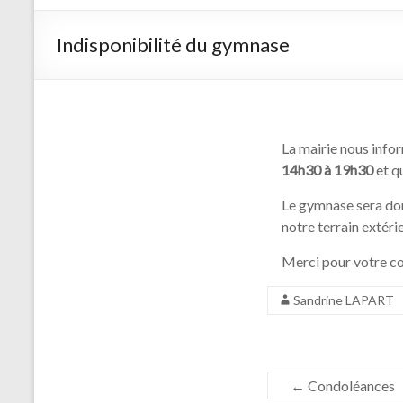
d'arc de
Saint
Indisponibilité du gymnase
Germain
sur Morin
La mairie nous info
14h30 à 19h30
et q
Le gymnase sera don
notre terrain extérie
Merci pour votre c
Sandrine LAPART
←
Condoléances