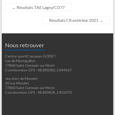
←
Résultats TAE Lagny/CD77
Résultats CR extérieur 2021
→
Nous retrouver
Centre sportif Jacques GODET
rue de Montguillon
77860 Saint Germain sur Morin
Coordonnées GPS : 48.880380, 2.844567
Jeu d’arc du Mondet
30 rue Mondet
77860 Saint Germain sur Morin
Coordonnées GPS : 48.880458, 2.855070