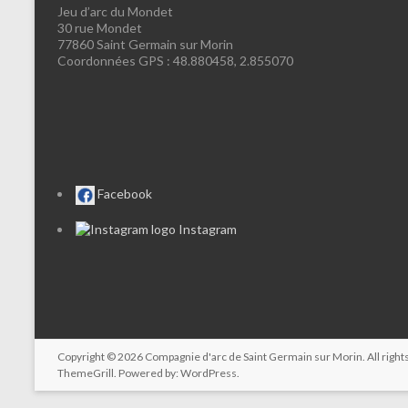
Jeu d’arc du Mondet
30 rue Mondet
77860 Saint Germain sur Morin
Coordonnées GPS : 48.880458, 2.855070
Facebook
Instagram
Copyright © 2026
Compagnie d'arc de Saint Germain sur Morin
. All rig
ThemeGrill. Powered by:
WordPress
.