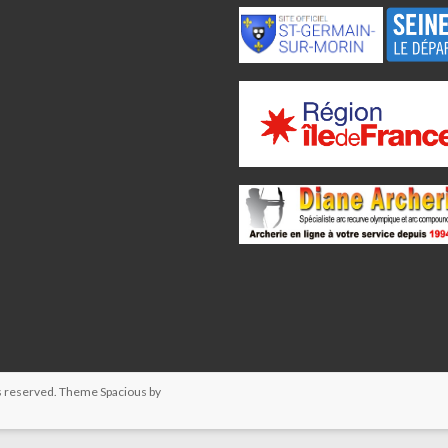
hts reserved. Theme
Spacious
by