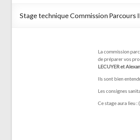
d'arc de
Saint
Stage technique Commission Parcours 
Germain
sur Morin
La commission parc
de préparer vos proc
LECUYER et Alexa
Ils sont bien entend
Les consignes sanita
Ce stage aura lieu :