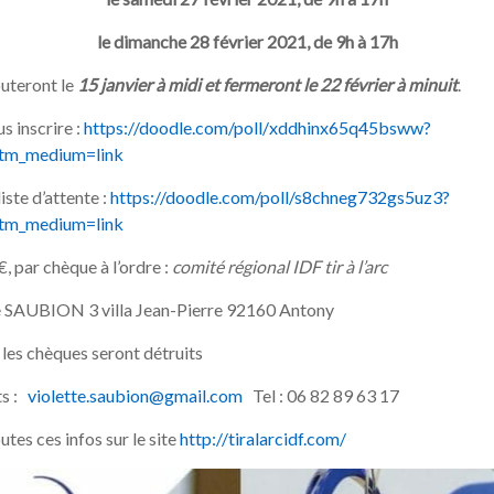
le dimanche 28 février 2021, de 9h à 17h
buteront le
15 janvier à midi et fermeront le 22 février à minuit
.
us inscrire :
https://doodle.com/poll/xddhinx65q45bsww?
utm_medium=link
liste d’attente :
https://doodle.com/poll/s8chneg732gs5uz3?
utm_medium=link
, par chèque à l’ordre :
comité régional IDF tir à l’arc
te SAUBION 3 villa Jean-Pierre 92160 Antony
 les chèques seront détruits
ts :
violette.saubion@gmail.com
Tel : 06 82 89 63 17
tes ces infos sur le site
http://tiralarcidf.com/