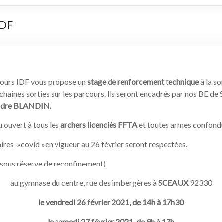
IDF
ours IDF vous propose un
stage de renforcement technique
à la sor
haines sorties sur les parcours. Ils seront encadrés par nos BE de
ndre BLANDIN.
u ouvert à tous les
archers licenciés FFTA
et toutes armes confond
ires »covid »en vigueur au 26 février seront respectées.
 (sous réserve de reconfinement)
au gymnase du centre, rue des imbergères à
SCEAUX
92330
le vendredi 26 février 2021, de 14h à 17h30
le samedi 27 février 2021, de 9h à 17h