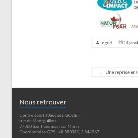
Ingrid
14 janv
←
Une reprise ens
Nous retrouver
Centre sportif Jacques GODET
rue de Montguillon
77860 Saint Germain sur Morin
Coordonnées GPS : 48.880380, 2.844567