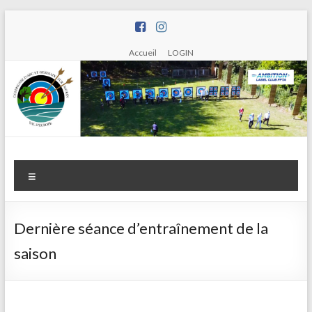
Aller
au
contenu
Accueil
LOGIN
Compagnie
Menu
d'arc de
Saint
Dernière séance d’entraînement de la
Germain
saison
sur Morin