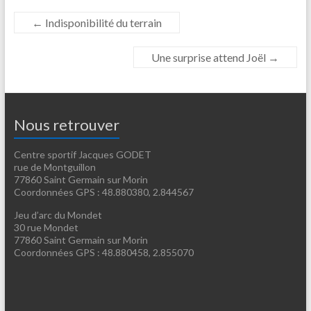
←
Indisponibilité du terrain
Une surprise attend Joël
→
Nous retrouver
Centre sportif Jacques GODET
rue de Montguillon
77860 Saint Germain sur Morin
Coordonnées GPS : 48.880380, 2.844567
Jeu d’arc du Mondet
30 rue Mondet
77860 Saint Germain sur Morin
Coordonnées GPS : 48.880458, 2.855070