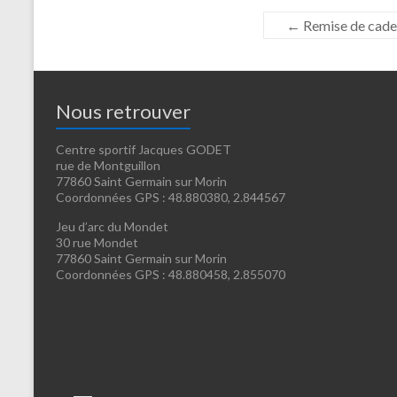
←
Remise de cad
Nous retrouver
Centre sportif Jacques GODET
rue de Montguillon
77860 Saint Germain sur Morin
Coordonnées GPS : 48.880380, 2.844567
Jeu d’arc du Mondet
30 rue Mondet
77860 Saint Germain sur Morin
Coordonnées GPS : 48.880458, 2.855070