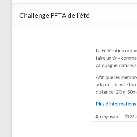
d'arc de
Saint
Challenge FFTA de l’été
Germain
sur Morin
La Fédération organis
faire un tir « comme
campagne, nature, s
Afin que les membre
adapté : dans le for
distance (20m, 50m
Plus d’informations 
tanguyen
23 