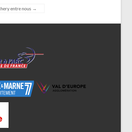
hery entre nous
→