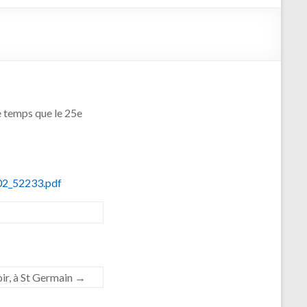
e temps que le 25e
102_52233.pdf
ir, à St Germain
→