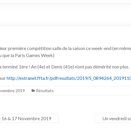
t leur première compétition salle de la saison ce week-end (en mêm
ou que la Paris Games Week)
 terminé 1ère ! An (4e) et Denis (41e) n’ont pas démérité non plus.
 sur
http://extranet.ffta.fr/pdfresultats/2019/S_0894264_20191
ovembre 2019
Résultats
 : 16 & 17 Novembre 2019
Un vendredi so