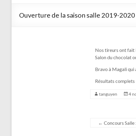
d'arc de
Saint
Ouverture de la saison salle 2019-2020
Germain
sur Morin
Nos tireurs ont fai
Salon du chocolat 
Bravo à Magali qui a
Résultats complets
tanguyen
4 n
←
Concours Salle