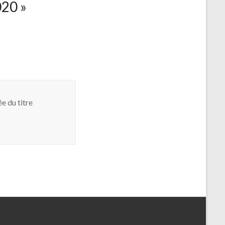
020
»
e du titre