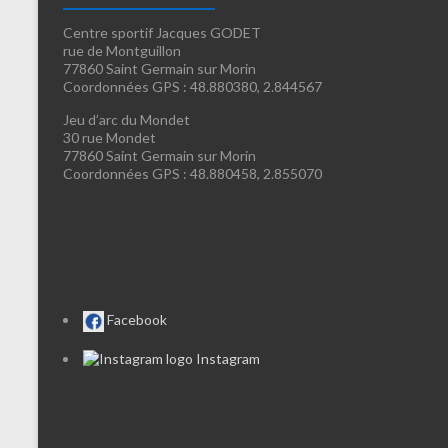
Centre sportif Jacques GODET
rue de Montguillon
77860 Saint Germain sur Morin
Coordonnées GPS : 48.880380, 2.844567
Jeu d’arc du Mondet
30 rue Mondet
77860 Saint Germain sur Morin
Coordonnées GPS : 48.880458, 2.855070
Facebook
Instagram