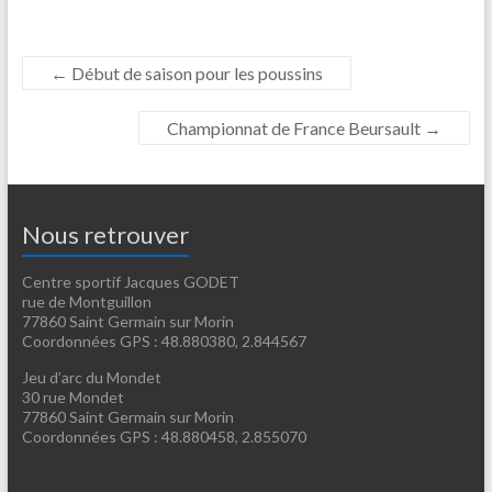
←
Début de saison pour les poussins
Championnat de France Beursault
→
Nous retrouver
Centre sportif Jacques GODET
rue de Montguillon
77860 Saint Germain sur Morin
Coordonnées GPS : 48.880380, 2.844567
Jeu d’arc du Mondet
30 rue Mondet
77860 Saint Germain sur Morin
Coordonnées GPS : 48.880458, 2.855070