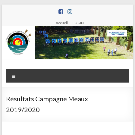
Aller
au
contenu
Accueil
LOGIN
Compagnie
Menu
d'arc de
Saint
Résultats Campagne Meaux
Germain
2019/2020
sur Morin