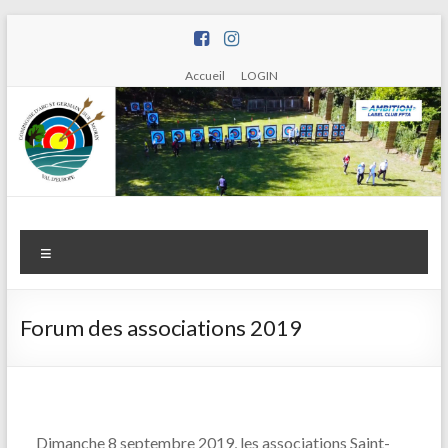
Aller
au
contenu
Accueil
LOGIN
Compagnie
Menu
d'arc de
Saint
Forum des associations 2019
Germain
sur Morin
Dimanche 8 septembre 2019, les associations Saint-