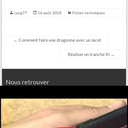
casg77
16 août 2018
Fiches techniques
←
Comment faire une dragonne avec un lacet
Réaliser un tranche fil
→
Nous retrouver
Centre sportif Jacques GODET
rue de Montguillon
77860 Saint Germain sur Morin
Coordonnées GPS : 48.880380, 2.844567
Jeu d’arc du Mondet
30 rue Mondet