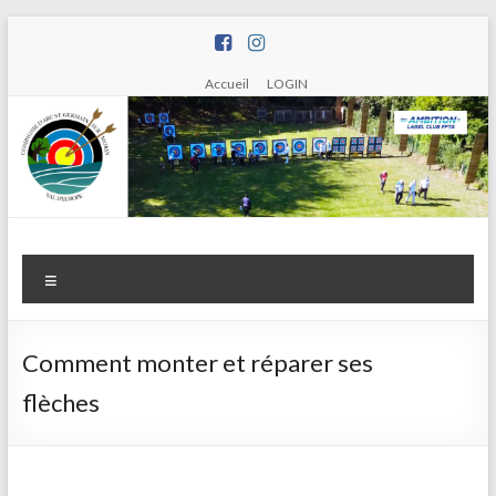
Aller
au
contenu
Accueil
LOGIN
Compagnie
Menu
d'arc de
Saint
Comment monter et réparer ses
Germain
flèches
sur Morin