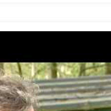
rs au même titre que le Tir en campagne et le Tir 3D, le Tir nature
ette dernière en ce qu’elle propose aux archers de tirer sur des cib
 de la discipline
atique en pelotons sur un parcours de 42 cibles. Celles-ci sont com
u dessins, de différentes tailles. Des zones de points donnent le s
 en fonction des zones atteintes.