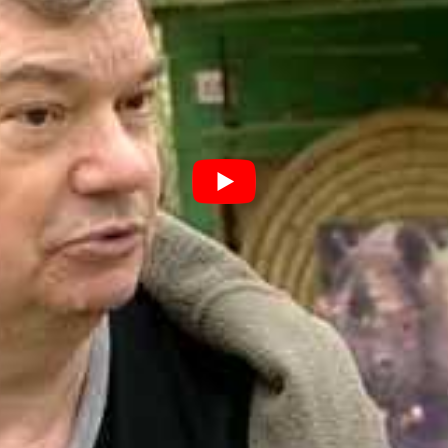
, il existe 4 sortes de blasons :
maux.
Distances de tir : de 5m à 15m.
ers.
Distances de tir : de 15m à 25m.
iers.
Distances de tir : de 20m à 35m.
iers.
Distances de tir : de 30m à 40m.
 d’une compétition de Tir nature
eux flèches. Les distances de tir vont de 5 à 40 m en fonction des 
t réservé aux jeunes (benjamins, minimes) et à ceux qui souhaitent d
rticiper à un tir Nature avec un de ces ars : classique nu, chasse, l
ibre. Un classement individuel est établi ainsi qu’un classement par
me club.
s 2017
Discipline