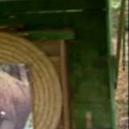
catégories. Un pas
écouvrir la
ongbow, arc à poulies
 équipe comprenant