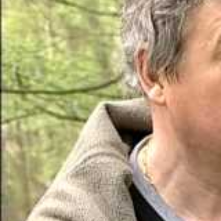
Dans cette discipline
Les petits ani
Les petits gibi
Les moyens gib
Les grands gib
Déroulement
Chaque archer tire d
de tir spécifique es
discipline.
Il est possible de pa
sans viseur et tir l
trois archers du mê
casg77
8 mar