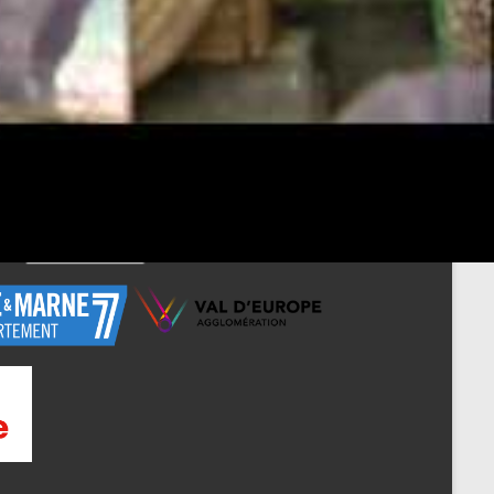
Tir beursault
→