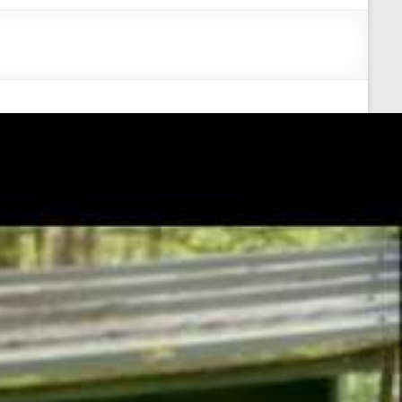
 se rapproche
les animalières en
posées de blasons
core de chaque flèche