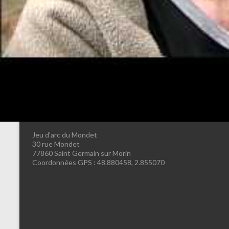
←
Tournoi Jeune 2
Nous retrouver
Centre sportif Jacques GODET
rue de Montguillon
77860 Saint Germain sur Morin
Coordonnées GPS : 48.880380, 2.844567
Jeu d’arc du Mondet
30 rue Mondet
77860 Saint Germain sur Morin
Coordonnées GPS : 48.880458, 2.855070