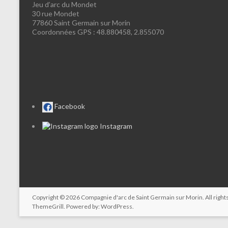
Jeu d’arc du Mondet
30 rue Mondet
77860 Saint Germain sur Morin
Coordonnées GPS : 48.880458, 2.855070
Facebook
Instagram
Copyright © 2026
Compagnie d'arc de Saint Germain sur Morin
. All rig
ThemeGrill. Powered by:
WordPress
.