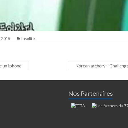
t 2015
Insolite
ec un Iphone
Korean archery – Challeng
Nos Partenaires