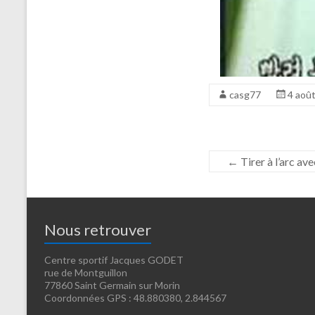
casg77
4 aoû
←
Tirer à l’arc av
Nous retrouver
Centre sportif Jacques GODET
rue de Montguillon
77860 Saint Germain sur Morin
Coordonnées GPS : 48.880380, 2.844567