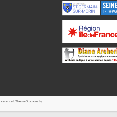
hts reserved. Theme
Spacious
by