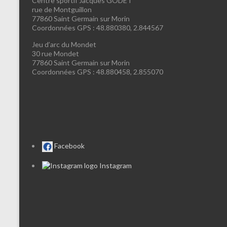
Centre sportif Jacques GODET
rue de Montguillon
77860 Saint Germain sur Morin
Coordonnées GPS : 48.880380, 2.844567
Jeu d’arc du Mondet
30 rue Mondet
77860 Saint Germain sur Morin
Coordonnées GPS : 48.880458, 2.855070
Facebook
Instagram