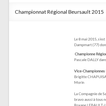
d'arc de
Saint
Championnat Régional Beursault 2015
Germain
sur Morin
Le 8 mai 2015, s’es
Dampmart (77) dont 
Championne Région
Pascale DALLY dans
Vice-Championnes R
Brigitte CHAPUISAT
Morin
La Compagnie de Sa
bravo aussi à tous n
Roxane LEBAULT-LE