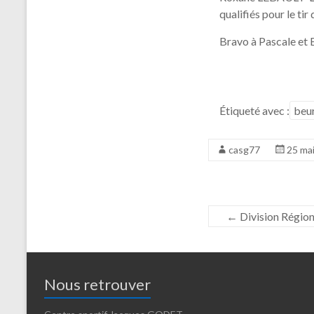
qualifiés pour le ti
Bravo à Pascale et 
Étiqueté avec :
beur
casg77
25 ma
←
Division Région
Nous retrouver