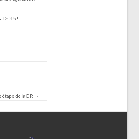
al 2015 !
 étape de la DR
→